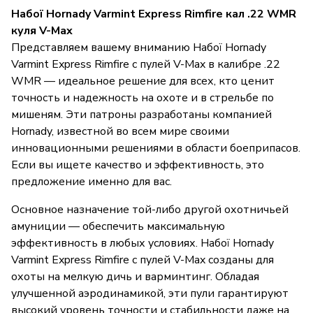
Набої Hornady Varmint Express Rimfire кал .22 WMR
куля V-Max
Представляем вашему вниманию Набої Hornady
Varmint Express Rimfire с пулей V-Max в калибре .22
WMR — идеальное решение для всех, кто ценит
точность и надежность на охоте и в стрельбе по
мишеням. Эти патроны разработаны компанией
Hornady, известной во всем мире своими
инновационными решениями в области боеприпасов.
Если вы ищете качество и эффективность, это
предложение именно для вас.
Основное назначение той-либо другой охотничьей
амуниции — обеспечить максимальную
эффективность в любых условиях. Набої Hornady
Varmint Express Rimfire с пулей V-Max созданы для
охоты на мелкую дичь и варминтинг. Обладая
улучшенной аэродинамикой, эти пули гарантируют
высокий уровень точности и стабильности даже на