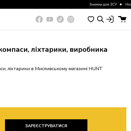
Знижки для ЗСУ
Нове н
 компаси, ліхтарики, виробника
паси, ліхтарики в Мисливському магазині HUNT
ЗАРЕЄСТРУВАТИСЯ