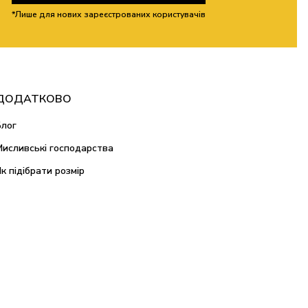
*Лише для нових зареєстрованих користувачів
ДОДАТКОВО
Блог
Мисливські господарства
Як підібрати розмір